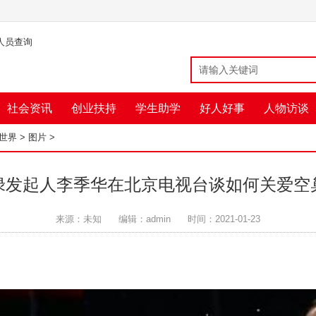
人员查询
社会资讯
创业扶持
学生助学
好人好事
人物访谈
益世界
>
图片
>
绿发起人李季华在北京电视台谈如何关爱空
来源：未知
编辑：admin
时间：2021-01-23