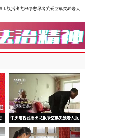
凰卫视播出龙根绿志愿者关爱空巢失独老人
是
中央电视台播出龙根绿空巢失独老人服
务