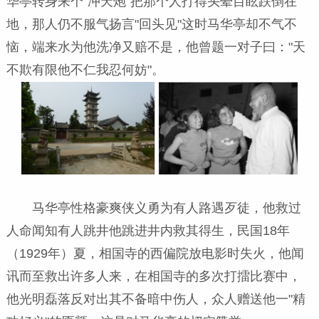
华亭转身来个
"
冲天炮
"
把那个人打得头晕目眩跌倒在
地，那人仍不服气扬言
"
回头见
"
这时马华亭却不气不
恼，端来水为他洗净又赔不是，他曾题一对子曰：
"
天
不欺有限他不仁我忍何妨
"
。
马华亭性格豪爽侠义勇为有人路遇歹徒，他救过
人命闻知有人跳井他跳进井内救其得生，民国
18
年
（
1929
年）夏，相国寺的西偏院放电影时失火，他闻
讯而至救出许多人来，在相国寺的多次打擂比赛中，
他光明磊落反对出其不备暗中伤人，众人赠送他一
"
精