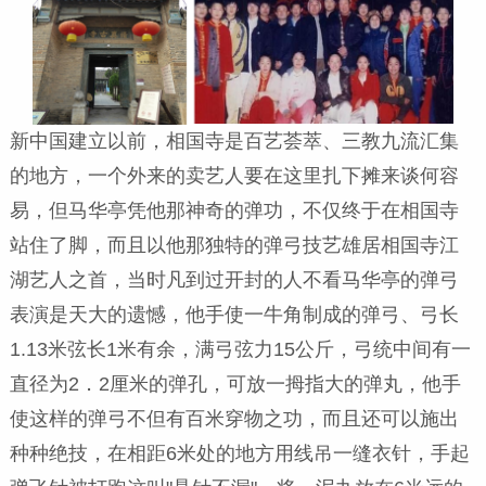
新中国建立以前，相国寺是百艺荟萃、三教九流汇集
的地方，一个外来的卖艺人要在这里扎下摊来谈何容
易，但马华亭凭他那神奇的弹功，不仅终于在相国寺
站住了脚，而且以他那独特的弹弓技艺雄居相国寺江
湖艺人之首，当时凡到过开封的人不看马华亭的弹弓
表演是天大的遗憾，他手使一牛角制成的弹弓、弓长
1.13
米弦长
1
米有余，满弓弦力
15
公斤，弓统中间有一
直径为
2
．
2
厘米的弹孔，可放一拇指大的弹丸，他手
使这样的弹弓不但有百米穿物之功，而且还可以施出
种种绝技，在相距
6
米处的地方用线吊一缝衣针，手起