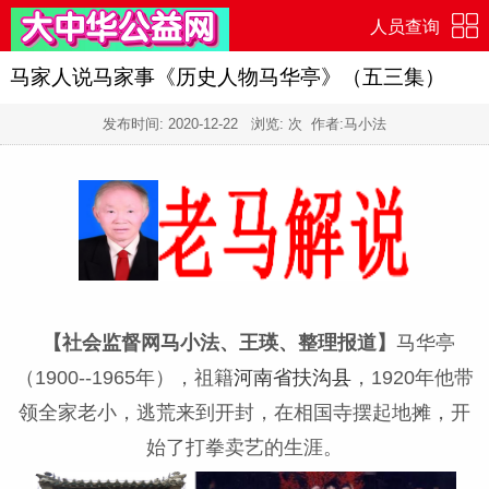
人员查询
马家人说马家事《历史人物马华亭》（五三集）
发布时间:
2020-12-22
浏览:
次 作者:马小法
【社会监督网马小法、王瑛、整理报道】
马华亭
（
1900--1965
年），祖籍
河南省
扶沟县
，
1920
年他带
领全家老小，逃荒来到开封，在相国寺摆起地摊，开
始了打拳卖艺的生涯。