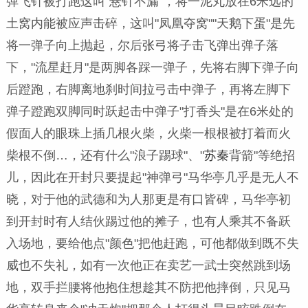
弹飞针被打跑这叫
"
悬针不漏
"
，将一泥丸放在
6
米远的
土窝内能被应声击碎，这叫
"
凤凰夺窝
""
天鹅下蛋
"
是先
将一弹子向上抛起，尔后
张弓
将子击飞弹出弹子落
下，
"
流星赶月
"
是两脚各踩一弹子，先将右脚下弹子向
后蹬跑，右脚离地刹时间拉弓击中弹子，再将左脚下
弹子蹬跑双脚同时跃起击中弹子
"
打香头
"
是在
6
米处的
假面人的眼珠上插几根火柴，火柴一根根被打着而火
柴根不倒…，还有什么
"
浪子踢球
"
、
"
苏秦
背箭
"
等绝招
儿，因此在开封只要提起
"
神弹弓
"
马华亭几乎是无人不
晓，对于他的武德和为人那更是有口皆碑，马华亭初
到开封时有人结伙踢过他的摊子，也有人乘其不备跃
入场地，要给他点
"
颜色
"
把他赶跑，可他都做到既不失
威也不失礼，如有一次他正在卖艺一武士突然跳到场
地，双手拦腰将他抱住想趁其不防把他摔倒，只见马