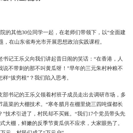
院的其他30位同学一起，在老师们带领下，以“全面建
主题，在山东省寿光市开展思想政治实践课程。
书记王乐义向我们讲起昔日闹的笑话：“在香港，人
我说不带刺的那不叫黄瓜呀！”早年的三元朱村种粮不
样“拔穷根”？我们陷入思考。
部书记的王乐义领着村班子成员走出去调研市场，多
节蔬菜的大棚技术。“寒冬腊月在棚里烧三四吨煤都长
”技术引进了，村民却不买账。“我们17个党员带头先
冬暖式大棚，鲜嫩的反季节黄瓜供不应求，大家眼热了。
1万元，村民们成了“万元户”。