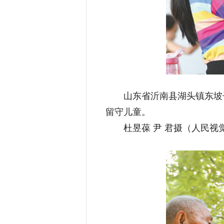
山东省沂南县湖头镇东坡子
留守儿童。
杜昱葆 尹 君摄（人民视