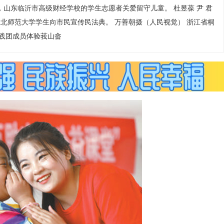
山东临沂市高级财经学校的学生志愿者关爱留守儿童。 杜昱葆 尹 君
淮北师范大学学生向市民宣传民法典。 万善朝摄（人民视觉） 浙江省桐
践团成员体验莪山畲