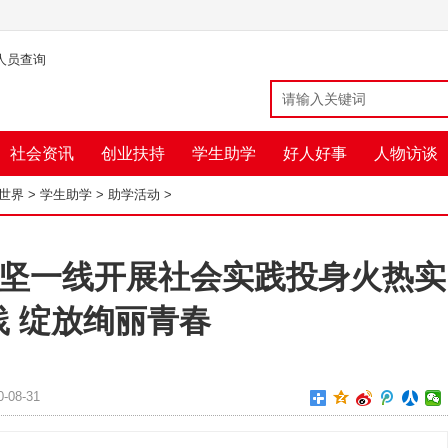
人员查询
社会资讯
创业扶持
学生助学
好人好事
人物访谈
益世界
>
学生助学
>
助学活动
>
坚一线开展社会实践投身火热实
践 绽放绚丽青春
-08-31