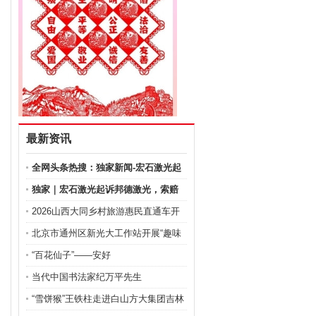
最新资讯
全网头条热搜：独家新闻-宏石激光起
诉
独家｜宏石激光起诉邦德激光，索赔
金额
2026山西大同乡村旅游惠民直通车开
通
北京市通州区新光大工作站开展“趣味
“百花仙子”——安好
当代中国书法家纪万平先生
“雪饼猴”王铁柱走进白山方大集团吉林