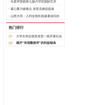
马君声荣获第七届卢浮宫国际艺术
展“金
凝心聚力破痛点 攻坚克难促提速
山西大同：入列全国长线避暑游目的
地
热门排行
大学生奔赴脱贫攻坚一线开展社会
实践投
揭开“有偿删差评”的利益链条