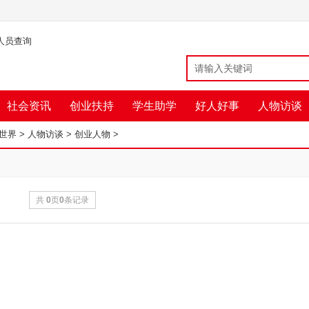
人员查询
社会资讯
创业扶持
学生助学
好人好事
人物访谈
益世界
>
人物访谈
>
创业人物
>
共
0
页
0
条记录