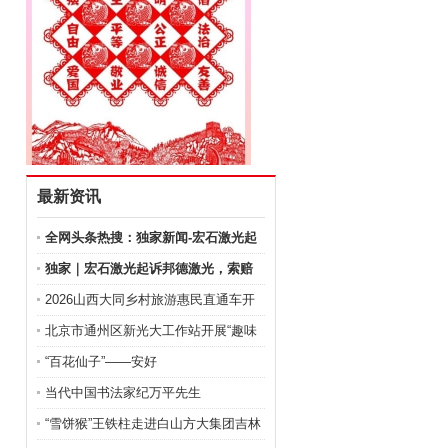
最新资讯
全网头条热搜：独家新闻-宏石激光起
诉
独家｜宏石激光起诉邦德激光，索赔
金额
2026山西大同乡村旅游惠民直通车开
通
北京市通州区新光大工作站开展“趣味
“百花仙子”——安好
当代中国书法家纪万平先生
“雪饼猴”王铁柱走进白山方大集团吉林