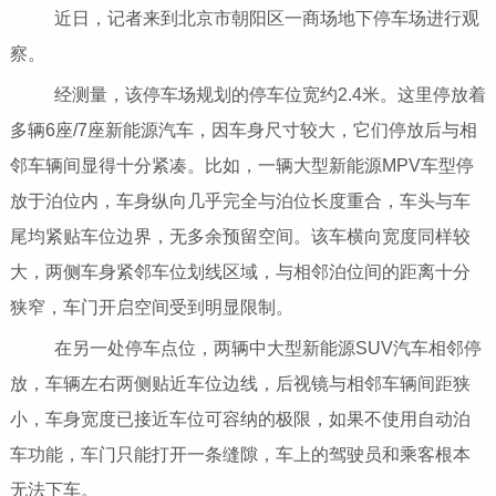
近日，记者来到北京市朝阳区一商场地下停车场进行观
察。
经测量，该停车场规划的停车位宽约2.4米。这里停放着
多辆6座/7座新能源汽车，因车身尺寸较大，它们停放后与相
邻车辆间显得十分紧凑。比如，一辆大型新能源MPV车型停
放于泊位内，车身纵向几乎完全与泊位长度重合，车头与车
尾均紧贴车位边界，无多余预留空间。该车横向宽度同样较
大，两侧车身紧邻车位划线区域，与相邻泊位间的距离十分
狭窄，车门开启空间受到明显限制。
在另一处停车点位，两辆中大型新能源SUV汽车相邻停
放，车辆左右两侧贴近车位边线，后视镜与相邻车辆间距狭
小，车身宽度已接近车位可容纳的极限，如果不使用自动泊
车功能，车门只能打开一条缝隙，车上的驾驶员和乘客根本
无法下车。