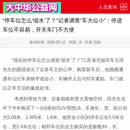
人员查询
“停车位怎么‘缩水’了？”记者调查“车大位小”：停进
车位不容易，开关车门不方便
发布时间:
2026-05-12
浏览:
次 作者:百姓
“现在的停车位怎么感觉‘缩水’了？”江苏省无锡市车主田
先生的困惑道出了众多车主的心声。购置新车后，他频频遭
遇车位比车身狭窄或短小、车辆停入后与邻车紧贴、车门难
以正常开启的尴尬处境。
考虑到带娃方便、后备箱能有更大置物空间，田先生去
年下半年购买了一台6座的SUV理想L8，车身长、宽、高分别
为5.08米、1.995米、1.8米。他所在小区的停车位长5.5米左
右，宽2.4米左右；相邻车位的业主购买的是极氪9X，长、