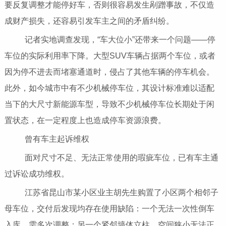
要反复调整才能停好车，否则很容易发生剐蹭事故，不仅造
成财产损失，还容易引发车主之间的矛盾纠纷。
记者实地调查发现，“车大位小”还带来一个问题——停
车位的实际利用率下降。大型SUV车辆占据两个车位，或者
因为停不进去而堵塞通道时，侵占了其他车辆的停车机会。
此外，如今城市中有不少机械停车位，其设计标准难以适配
当下的大尺寸新能源车型，导致不少机械停车位长期处于闲
置状态，在一定程度上也造成停车资源浪费。
曾有车主起诉维权
面对尺寸不足、无法正常使用的瑕疵车位，已有车主通
过诉讼成功维权。
江苏省昆山市某小区业主胡先生购置了小区两个相邻子
母车位，交付后发现均存在使用缺陷：一个无法一次性倒车
入库，需多次调整；另一个紧邻墙体立柱，空间狭小无法正