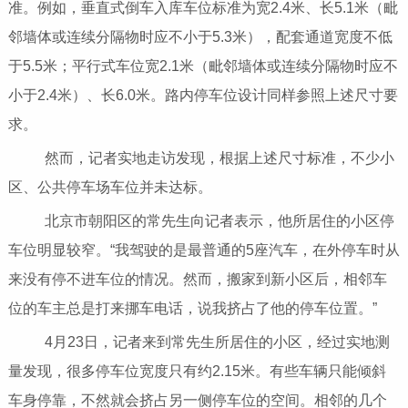
准。例如，垂直式倒车入库车位标准为宽2.4米、长5.1米（毗
邻墙体或连续分隔物时应不小于5.3米），配套通道宽度不低
于5.5米；平行式车位宽2.1米（毗邻墙体或连续分隔物时应不
小于2.4米）、长6.0米。路内停车位设计同样参照上述尺寸要
求。
然而，记者实地走访发现，根据上述尺寸标准，不少小
区、公共停车场车位并未达标。
北京市朝阳区的常先生向记者表示，他所居住的小区停
车位明显较窄。“我驾驶的是最普通的5座汽车，在外停车时从
来没有停不进车位的情况。然而，搬家到新小区后，相邻车
位的车主总是打来挪车电话，说我挤占了他的停车位置。”
4月23日，记者来到常先生所居住的小区，经过实地测
量发现，很多停车位宽度只有约2.15米。有些车辆只能倾斜
车身停靠，不然就会挤占另一侧停车位的空间。相邻的几个