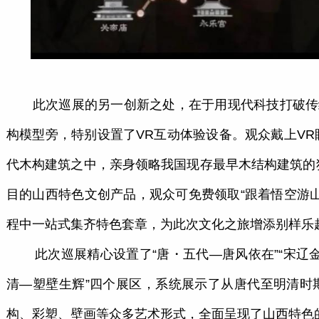
此次巡展的另一创新之处，在于用现代科技打破传统
构模型旁，特别设置了VR互动体验设备。观众戴上V
代木构建筑之中，亲身领略我国现存最早木结构建筑的
目的山西特色文创产品，观众可免费领取“跟着悟空游
程中一站式集齐特色套章，为此次文化之旅增添别样乐
此次巡展精心设置了“唐・五代—唐风依在”“宋辽金
清—塑壁生辉”四个展区，系统展示了从唐代至明清时
构、彩塑、壁画等众多艺术形式，全面呈现了山西特色