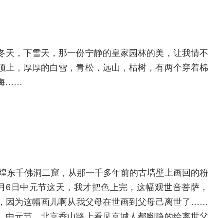
冬天，下雪天，那一份宁静的皇家园林的美，让我情不
顶上，厚厚的白雪，青松，远山，枯树，有两个穿着棉
梅……
敦煌东千佛洞二窟，从那一千多年前的古墙壁上画回的粉
9月6日中元节这天，我才把色上完，这幅观世音菩萨，
，因为这幅画儿啊从我父母在世画到父母己离世了……
，中元节，北京香山路上看见京城人都幽静的给离世父