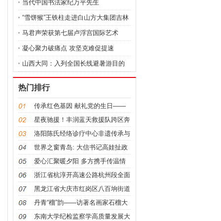
当代中国书法家纪万平先生
“雪饼猴”王铁柱走进白山方大集团吉林
马君声荣获第七届卢浮宫国际艺术
展“金
凝心聚力破痛点 攻坚克难促提速
山西大同：入列全国长线避暑游目的
地
热门排行
传承红色基因 献礼党的生日——
内蒙古
星夜驰援！丰润蓝天救援队跨区奔
赴宽城
洛阳陈氏经络诊疗中心非遗传承与
创新之
世界之窗青岛: 大信书记高娃扯政
府大旗
爱心汇聚暖夕阳 多方携手传温情
——峄
浙江省杭淳开高速公路杭州段全面
开工
黑龙江省大庆市红岗区八百垧街道
景山社
丹青“榴”韵——访著名画家石榴大
使周
东南大学纪检监察学高质量发展大