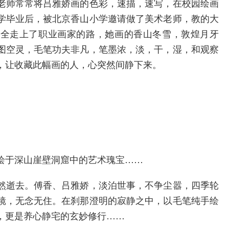
老师常常将吕雅娇画的色彩，速描，速写，在校园绘画
学毕业后，被北京香山小学邀请做了美术老师，教的大
完全走上了职业画家的路，她画的香山冬雪，敦煌月牙
图空灵，毛笔功夫非凡，笔墨浓，淡，干，湿，和观察
，让收藏此幅画的人，心突然间静下来。
绘于深山崖壁洞窟中的艺术瑰宝……
然逝去。傅香、吕雅娇，淡泊世事，不争尘嚣，四季轮
镜，无念无住。在刹那澄明的寂静之中，以毛笔纯手绘
，更是养心静宅的玄妙修行……