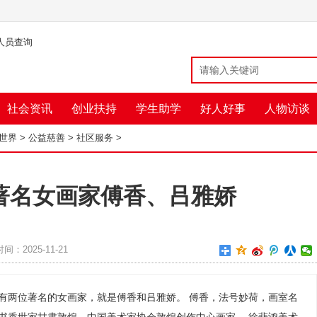
人员查询
社会资讯
创业扶持
学生助学
好人好事
人物访谈
益世界
>
公益慈善
>
社区服务
>
著名女画家傅香、吕雅娇
时间：2025-11-21
有两位著名的女画家，就是傅香和吕雅娇。 傅香，法号妙荷，画室名