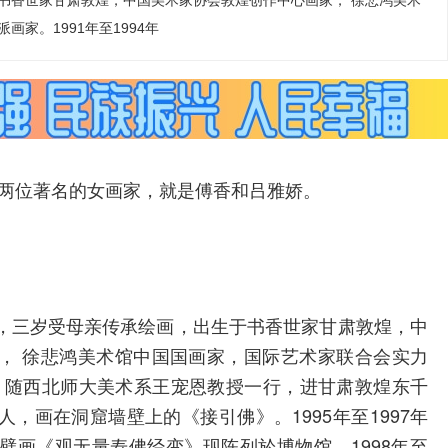
书香世家甘肃敦煌，中国美术家协会敦煌创作中心画家， 徐悲鸿美术
家。1991年至1994年
有两位著名的女画家，就是傅香和吕雅娇。
，三岁受母亲传承绘画，出生于书香世家甘肃敦煌，中
， 徐悲鸿美术馆中国国画家，国际艺术家联合会实力
期间，随西北师大美术系王宠恩教授一行，进甘肃敦煌东千
，画在洞窟墙壁上的《接引佛》。1995年至1997年
壁画《观无量寿佛经变》现陈列於博物馆。1998年至