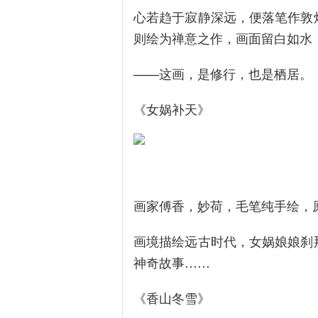
心若趋于寂静深远，便落笔作敦
则绘为禅意之作，画面留白如水
——这画，是修行，也是栖居。
《女娲补天》
画家傅香，妙荷，毛笔纯手绘，
画境描绘远古时代，女娲娘娘刹
神奇故事……
《香山冬雪》