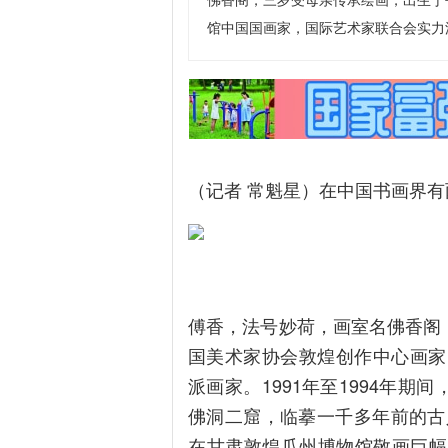
佛香阁，三岁受母亲传承绘画，出生于
馆中国国画家，国际艺术家联合会实力派画
（记者 常魁星）在中国书画界
傅香，法号妙荷，画室名佛香阁
国美术家协会敦煌创作中心画家
派画家。1991年至1994年
佛洞二窟，临摹一千多年前的古人
在甘肃敦煌瓜州博物馆敬画巨幅