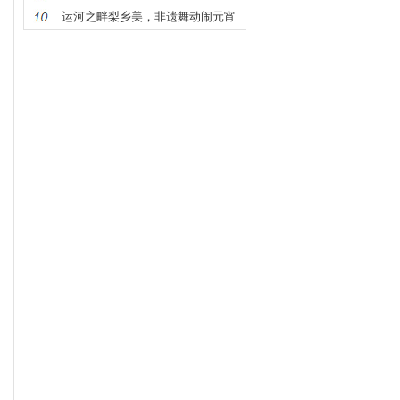
会暨首
运河之畔梨乡美，非遗舞动闹元宵