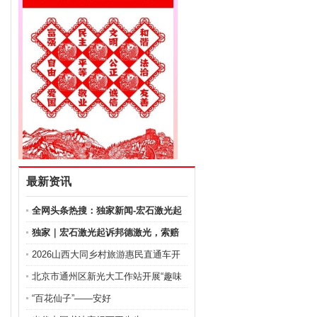
最新资讯
全网头条热搜：独家新闻-宏石激光起
诉
独家｜宏石激光起诉邦德激光，索赔
金额
2026山西大同乡村旅游惠民直通车开
通
北京市通州区新光大工作站开展“趣味
“百花仙子”——安好