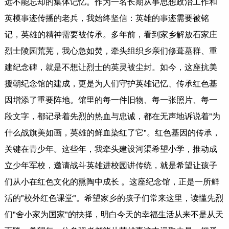
远不能忘却的集体记忆。作为一名长期从事思想政治工作和
英模事迹传播的老兵，我始终坚信：英雄的事迹需要被铭
记，英雄的精神需要被传承。多年前，看到家乡解放石家庄
烈士陵园荒芜，我心急如焚，牵头组织乡亲们修葺墓群、重
建纪念碑，就是不想让烈士的英灵被尘封。如今，这座抗美
援朝纪念馆的建成，更是为人们守护英雄记忆、传承红色基
因增添了重要阵地。馆里的每一件旧物、每一张照片、每一
段文字，都记录着先烈的热血与忠诚，都在无声地诉说着"为
什么战旗美如画，英雄的鲜血染红了它"。红色基因的传承，
关键在青少年。这些年，我牵头建设河渠希望小学，推动成
立少年军校，邀请战斗英雄进校园讲传统，就是希望让孩子
们从小在红色文化的熏陶中成长 。这座纪念馆，正是一所鲜
活的"校外红色课堂"。希望家乡的孩子们常来这里，读懂先烈
们"舍小家为国家"的抉择，明白今天的幸福生活从来不是从天