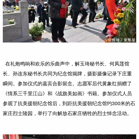
在礼炮鸣响和欢乐的乐曲声中，解玉琦秘书长、何凤莲馆
长、孙连东秘书长共同为纪念馆揭牌，摄影摄像记录下庄重
瞬间。参加仪式的嘉宾合影留念。志愿军后代黄象红捐赠了
《情系三千里江山》和《战旗美如画》书籍。参加仪式人员
参观了抗美援朝纪念馆后，到距抗美援朝纪念馆约300米的石
家庄烈士陵园，举行了向解放石家庄牺牲的烈士悼念活动。