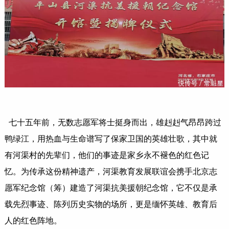
七十五年前，无数志愿军将士挺身而出，雄赳赳气昂昂跨过
鸭绿江，用热血与生命谱写了保家卫国的英雄壮歌，其中就
有河渠村的先辈们，他们的事迹是家乡永不褪色的红色记
忆。为传承这份精神遗产，河渠教育发展联谊会携手北京志
愿军纪念馆（筹）建造了河渠抗美援朝纪念馆，它不仅是承
载先烈事迹、陈列历史实物的场所，更是缅怀英雄、教育后
人的红色阵地。