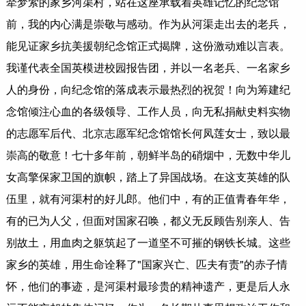
牵梦萦的家乡河渠村，站在这座承载着英雄记忆的纪念馆
前，我的内心满是崇敬与感动。作为从河渠走出去的老兵，
能见证家乡抗美援朝纪念馆正式揭牌，这份激动难以言表。
我谨代表全国英模进校园报告团，并以一名老兵、一名家乡
人的身份，向纪念馆的落成表示最热烈的祝贺！向为筹建纪
念馆倾注心血的各级领导、工作人员，向无私捐献史料实物
的志愿军后代、北京志愿军纪念馆馆长何凤莲女士，致以最
崇高的敬意！七十多年前，朝鲜半岛的硝烟中，无数中华儿
女高擎保家卫国的旗帜，踏上了异国战场。在这支英雄的队
伍里，就有河渠村的好儿郎。他们中，有的正值青春年华，
有的已为人父，但面对国家召唤，都义无反顾告别亲人、告
别故土，用血肉之躯筑起了一道坚不可摧的钢铁长城。这些
家乡的英雄，用生命诠释了"国家兴亡、匹夫有责"的赤子情
怀，他们的事迹，是河渠村最珍贵的精神遗产，更是后人永