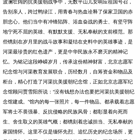
波澜壮阔的抗美援朝战争中，无数平山儿女响应祖国号召，
告别亲人，跨过鸭绿江，用青春与热血诠释了保家卫国的赤
胆忠心。他们当中有冲锋陷阵、浴血奋战的勇士、有坚守阵
地宁死不屈的英雄、有默默支援、无私奉献的支前模范。那
些镌刻在岁月里的战斗故事和凝结在史料中的英雄事迹，是
河渠最珍贵的红色遗产，更是中华民族永不磨灭的精神记
忆。为铭记这段峥嵘岁月，传承这份精神财富，北京志愿军
纪念馆与河渠教育发展联合，历经数月，自筹资金和物品及
柜台，精心打造了河渠抗美援朝纪念馆，正如北京志愿军纪
念馆顾问贾雪阳所说：“没有钱想办法也要把河渠抗美援朝纪
念馆建成。”馆内的每一张照片，每一件物品。都承载着志愿
军将士不畏强暴、反抗侵略的民族风骨；都彰显着向死而
生、舍生取义的英雄气概；都镌刻着忠诚担当、无私奉献的
家国情怀。这里不仅是缅怀先烈、追忆历史的纪念场所，更