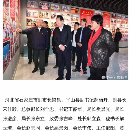
河北省石家庄市副市长梁昆、平山县副书记郝丽丹、副县长
宋佳毅、总参部长刘全忠、书记王韶华、局长樊晨光、局长
张进彦、局长张东立、政委张吉峰、处长郭立森、秘书长解
玉琦、会长赵志同、会长高景岗、会长李伟、主任郝阳、黄