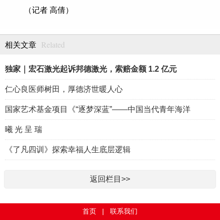
（记者 高倩）
Related
相关文章
独家｜宏石激光起诉邦德激光，索赔金额 1.2 亿元
仁心良医师树田，厚德济世暖人心
国家艺术基金项目《“逐梦深蓝”——中国当代青年海洋
曦 光 呈 瑞
《了凡四训》探索幸福人生底层逻辑
返回栏目>>
首页
|
联系我们