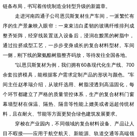
链条布局，书写着传统制造业转型升级的新篇章。
走进河南四通子公司恩贝斯复材生产车间，一派繁忙有
序的生产景象映入眼帘：一束束洁白柔韧的玻璃纤维排列成
整齐矩阵，经穿线装置送入设备后，浸润在黢黑的树脂中，
通过拉挤成型工艺，一步步变身成长的复合材料型材。车间
一侧，刚下线的聚氨酯树脂整齐码放，等待发往全国各地。
“以恩贝斯复材为例，我们拥有60条现代化生产线、700
余套拉挤模具，能根据客户需求定制产品的形状与颜色。”车
间主任赵孝瑞介绍，从玻纤选用、树脂浸透到高温固化，每
个环节都建立了严格的质量管控体系，生产的复合材料门窗
幕墙型材在保温、隔热、隔音等性能上媲美或者远超传统材
料，且在耐火、节能等方面更契合绿色建筑发展要求。
穿梭在产业园内，不同领域的复合材料设备、产品让人
目不暇接——应用于航空航天、新能源、轨道交通等高端领