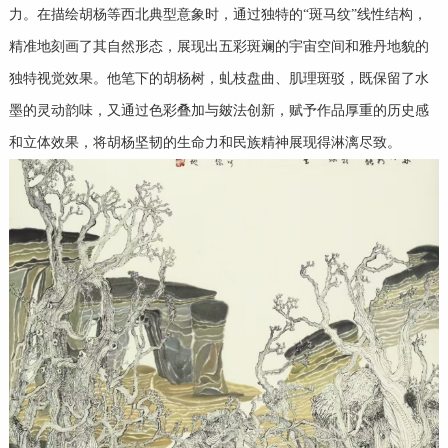
力。在描绘胡杨等西北典型意象时，通过独特的“斑马纹”线性结构，
精准地刻画了其自然形态，展现出五彩斑斓的宇宙空间和雅丹地貌的
独特视觉效果。他笔下的胡杨树，虬枝盘曲、肌理斑驳，既保留了水
墨的灵动韵味，又通过色彩叠加与皴法创新，赋予作品厚重的历史感
和立体效果，将胡杨坚韧的生命力和民族精神展现得淋漓尽致。