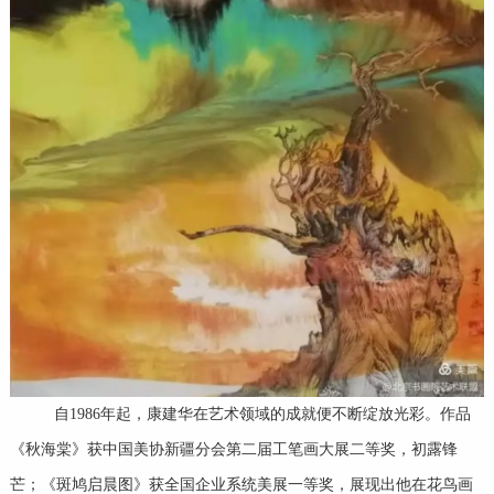
自1986年起，康建华在艺术领域的成就便不断绽放光彩。作品
《秋海棠》获中国美协新疆分会第二届工笔画大展二等奖，初露锋
芒；《斑鸠启晨图》获全国企业系统美展一等奖，展现出他在花鸟画